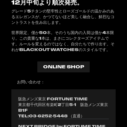
12月中旬より順次発売。
グレード5チタンの堅牢性とローズゴールドの温かみのあ
るエレガンスが、かつてないほど美しく融合し、鮮烈なコ
ントラストを生み出します。
世界限定、僅か50本。そのうち国内の入荷は僅か4本限
り。この貴重な1本は、まさにコレクターズアイテムで
す。ルールを変えるのではなく、自分たちで作り出す。そ
れがBLACKOUT WATCHESのスタイルです。
ONLINE SHOP
お問い合わせ：
阪急メンズ東京 FORTUNE TIME
東京都千代田区有楽町2丁目5-1 阪急メンズ東京
B1F
TEL:03-6252-5448 （直通）
NEXT BRIDGE by FORTUME TIME