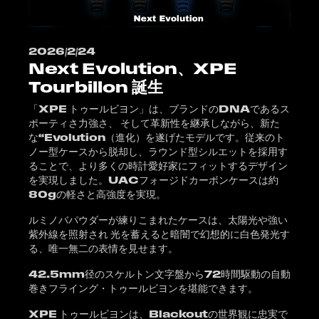
2026/2/24
Next Evolution、XPE
Tourbillon 誕生
「XPE トゥールビヨン」は、ブランドのDNAであるス
ポーティさ力強さ、 そして革新性を継承しながら、新た
な“Evolution（進化）を遂げたモデルです。従来のト
ノー型ケースから脱却し、ラウンド型シルエットを採用す
ることで、より多くの時計愛好家にフィットするデザイン
を実現しました。UACフォージドカーボンケースは約
80gの軽さと高強度を実現。
ルミノバパウダーが練りこまれたケースは、太陽光や強い
紫外線を照射され 光を蓄えると暗闇で幻想的に白色発光す
る、唯一無二の表情を見せます。
42.5mm径のスケルトン文字盤から72時間駆動の自動
巻きフライング・トゥールビヨンを堪能できます。
XPE トゥールビヨンは、Blackoutの世界観に忠実で