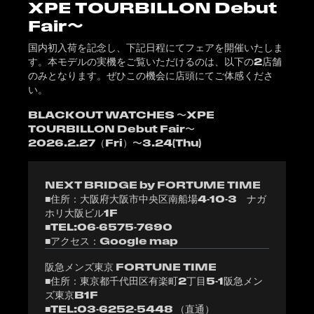
XPE TOURBILLON Debut
Fair〜
国内初入荷を記念し、下記日程にてフェアを開催いたしま
す。本モデルの実機をご覧いただけるのは、以下の2店舗
のみとなります。ぜひこの機会に店頭にてご体感くださ
い。
BLACKOUT WATCHES 〜XPE
TOURBILLON Debut Fair〜
2026.2.27（Fri）〜3.24(Thu)
NEXT BRIDGE by FORTUME TIME
■住所：大阪府大阪市中央区南船場4-10-3 ナガ
ホリ大阪ビル1F
■TEL:06-6575-7690
■アクセス：
Google map
阪急メンズ東京 FORTUNE TIME
■住所：東京都千代田区有楽町2丁目5-1阪急メン
ズ東京B1F
■TEL:03-6252-5448 （直通）