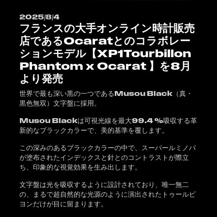
2025/8/4
フランスの大手オンライン時計販売
店であるOcaratとのコラボレー
ションモデル【XP1Tourbillon
Phantom x Ocarat 】を8月
より発売
世界で最も深い黒の一つであるMusou Black（真・
黒色無双）文字盤に採用。
Musou Blackは可視光線を最大99.4 %吸収する革
新的なブラックカラーで、美的基準を覆します。
この深みのあるブラックカラーの中で、スーパールミノバ
が塗布されたインデックスと針とのコントラストが際立
ち、印象的な視覚効果を生み出します。
文字盤は光を吸収するように設計されており、唯一無二
の、まるで超自然的な光源のように演出されたトゥールビ
ヨンだけが目に留まります。